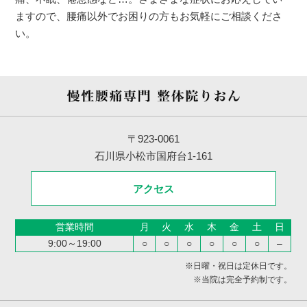
ますので、腰痛以外でお困りの方もお気軽にご相談くださ
い。
〒923-0061
石川県小松市国府台1-161
アクセス
営業時間
月
火
水
木
金
土
日
9:00～19:00
○
○
○
○
○
○
–
※日曜・祝日は定休日です。
※当院は完全予約制です。